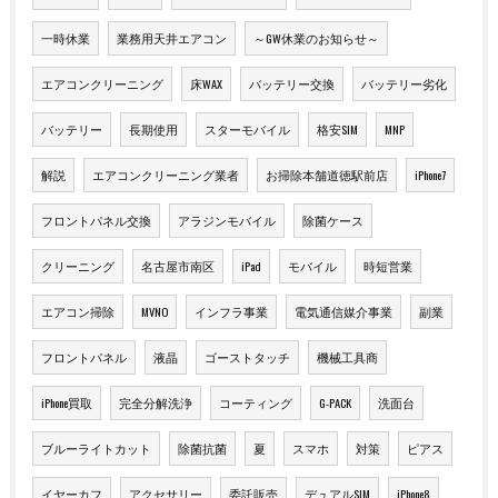
一時休業
業務用天井エアコン
～GW休業のお知らせ～
エアコンクリーニング
床WAX
バッテリー交換
バッテリー劣化
バッテリー
長期使用
スターモバイル
格安SIM
MNP
解説
エアコンクリーニング業者
お掃除本舗道徳駅前店
iPhone7
フロントパネル交換
アラジンモバイル
除菌ケース
クリーニング
名古屋市南区
iPad
モバイル
時短営業
エアコン掃除
MVNO
インフラ事業
電気通信媒介事業
副業
フロントパネル
液晶
ゴーストタッチ
機械工具商
iPhone買取
完全分解洗浄
コーティング
G-PACK
洗面台
ブルーライトカット
除菌抗菌
夏
スマホ
対策
ピアス
イヤーカフ
アクセサリー
委託販売
デュアルSIM
iPhone8