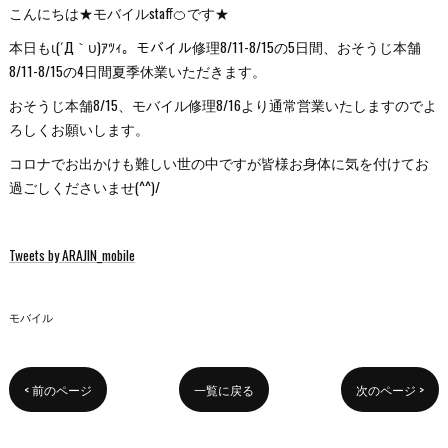
こんにちは★モバイルstaff🍊です★
本日もι(´Д｀υ)ｱﾂｨ。モバイル修理8/11-8/15の5日間、おそうじ本舗
8/11-8/15の4日間夏季休業いただきます。
おそうじ本舗8/15、モバイル修理8/16より通常営業いたしますのでよ
ろしくお願いします。
コロナでお出かけも難しい世の中ですが皆様お身体に気を付けてお
過ごしくださいませ(^^)/
Tweets by ARAJIN_mobile
モバイル
< 前のページ
一覧に戻る
次のページ >