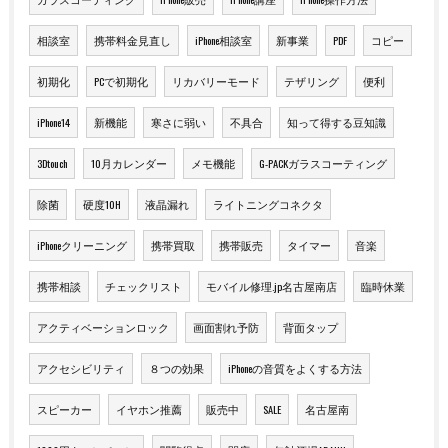
相談室
携帯料金見直し
iPhone相談室
新事業
PDF
コピー
初期化
PCで初期化
リカバリーモード
テザリング
便利
iPhone14
新機能
寒さに弱い
不具合
知って得する豆知識
3Dtouch
10月カレンダー
メモ機能
G-PACKガラスコーティング
除菌
硬度10H
液晶漏れ
ライトニングコネクタ
iPhoneクリーニング
携帯買取
携帯販売
タイマー
音楽
携帯相談
チェックリスト
モバイル修理.jp名古屋南店
臨時休業
アクティベーションロック
画面割れ予防
背面タップ
アクセシビリティ
８つの効果
iPhoneの音質をよくする方法
スピーカー
イヤホン推薦
販売中
SALE
名古屋南