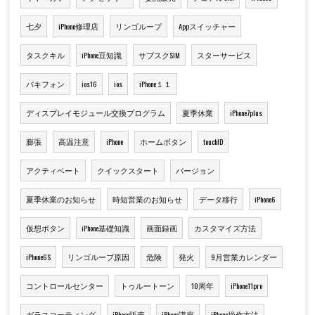
七夕
iPhone修理店
リンゴループ
Appスイッチャー
タスクキル
iPhone豆知識
サブスクSIM
スターサービス
バキフォン
ios16
ios
iPhone１１
ディスプレイモジュール交換プログラム
夏季休業
iPhone7plus
膨張
高温注意
iPhone
ホームボタン
touchID
アクティベート
クイックスタート
バージョン
夏季休業のお知らせ
時短営業のお知らせ
データ移行
iPhone6
仮想ボタン
iPhone基礎知識
画面録画
カスタマイズ方法
iPhone6S
リンゴループ原因
危険
発火
9月営業カレンダー
コントロールセンター
トゥルートーン
10周年
iPhone11pro
ガラスコーティング
iPhone販売
iPhone講座
iPhone操作方法