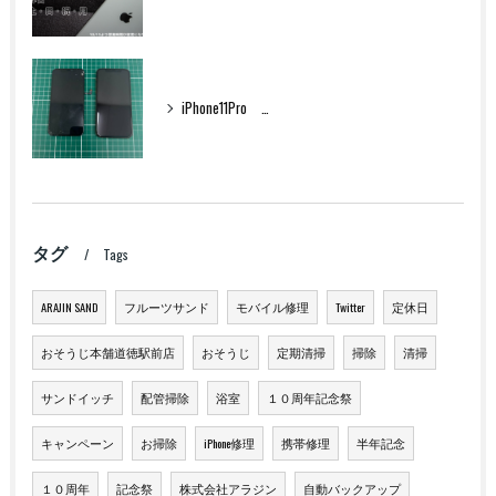
iPhone11Pro フロントパネル交換
タグ
Tags
ARAJIN SAND
フルーツサンド
モバイル修理
Twitter
定休日
おそうじ本舗道徳駅前店
おそうじ
定期清掃
掃除
清掃
サンドイッチ
配管掃除
浴室
１０周年記念祭
キャンペーン
お掃除
iPhone修理
携帯修理
半年記念
１０周年
記念祭
株式会社アラジン
自動バックアップ