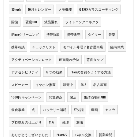
3Dtouch
10月カレンダー
メモ機能
G-PACKガラスコーティング
除菌
硬度10H
液晶漏れ
ライトニングコネクタ
iPhoneクリーニング
携帯買取
携帯販売
タイマー
音楽
携帯相談
チェックリスト
モバイル修理.jp名古屋南店
臨時休業
アクティベーションロック
画面割れ予防
背面タップ
アクセシビリティ
８つの効果
iPhoneの音質をよくする方法
スピーカー
イヤホン推薦
販売中
SALE
名古屋南
1000円キャンペーン
閲覧得点
閉店
缶詰酒場ARAJIN
飲食事業
冬
バッテリー消耗
豆知識
動画
カメラ
プロ並みの仕上がり
11月
修理
退職
ありがとうございました
iPhoneSE2
パネル交換
営業時間