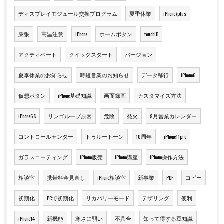
ディスプレイモジュール交換プログラム
夏季休業
iPhone7plus
膨張
高温注意
iPhone
ホームボタン
touchID
アクティベート
クイックスタート
バージョン
夏季休業のお知らせ
時短営業のお知らせ
データ移行
iPhone6
仮想ボタン
iPhone基礎知識
画面録画
カスタマイズ方法
iPhone6S
リンゴループ原因
危険
発火
9月営業カレンダー
コントロールセンター
トゥルートーン
10周年
iPhone11pro
ガラスコーティング
iPhone販売
iPhone講座
iPhone操作方法
相談室
携帯料金見直し
iPhone相談室
新事業
PDF
コピー
初期化
PCで初期化
リカバリーモード
テザリング
便利
iPhone14
新機能
寒さに弱い
不具合
知って得する豆知識