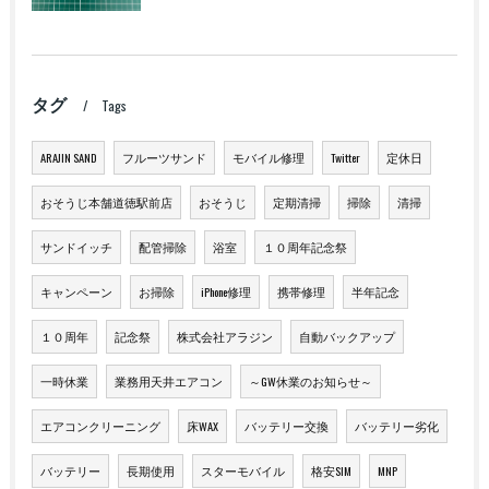
タグ
Tags
ARAJIN SAND
フルーツサンド
モバイル修理
Twitter
定休日
おそうじ本舗道徳駅前店
おそうじ
定期清掃
掃除
清掃
サンドイッチ
配管掃除
浴室
１０周年記念祭
キャンペーン
お掃除
iPhone修理
携帯修理
半年記念
１０周年
記念祭
株式会社アラジン
自動バックアップ
一時休業
業務用天井エアコン
～GW休業のお知らせ～
エアコンクリーニング
床WAX
バッテリー交換
バッテリー劣化
バッテリー
長期使用
スターモバイル
格安SIM
MNP