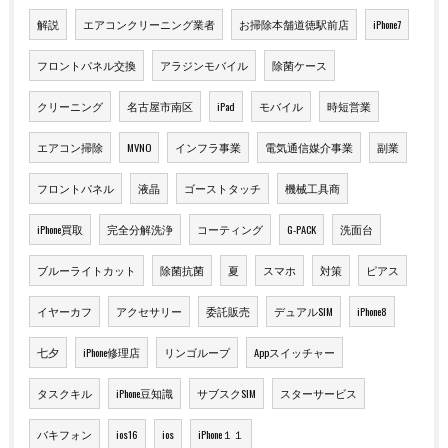
解説
エアコンクリーニング業者
お掃除本舗道徳駅前店
iPhone7
フロントパネル交換
アラジンモバイル
除菌ケース
クリーニング
名古屋市南区
iPad
モバイル
時短営業
エアコン掃除
MVNO
インフラ事業
電気通信媒介事業
副業
フロントパネル
液晶
ゴーストタッチ
機械工具商
iPhone買取
完全分解洗浄
コーティング
G-PACK
洗面台
ブルーライトカット
除菌抗菌
夏
スマホ
対策
ピアス
イヤーカフ
アクセサリー
委託販売
デュアルSIM
iPhone8
七夕
iPhone修理店
リンゴループ
Appスイッチャー
タスクキル
iPhone豆知識
サブスクSIM
スターサービス
バキフォン
ios16
ios
iPhone１１