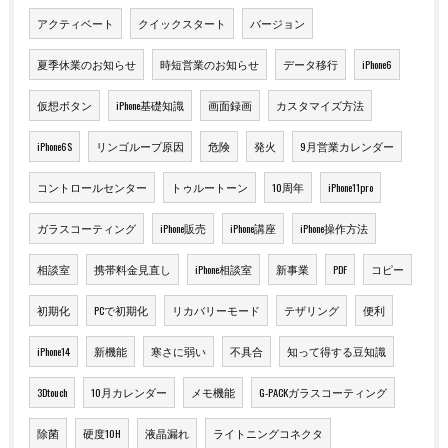
アクティベート
クイックスタート
バージョン
夏季休業のお知らせ
時短営業のお知らせ
データ移行
iPhone6
仮想ボタン
iPhone基礎知識
画面録画
カスタマイズ方法
iPhone6S
リンゴループ原因
危険
発火
9月営業カレンダー
コントロールセンター
トゥルートーン
10周年
iPhone11pro
ガラスコーティング
iPhone販売
iPhone講座
iPhone操作方法
相談室
携帯料金見直し
iPhone相談室
新事業
PDF
コピー
初期化
PCで初期化
リカバリーモード
テザリング
便利
iPhone14
新機能
寒さに弱い
不具合
知って得する豆知識
3Dtouch
10月カレンダー
メモ機能
G-PACKガラスコーティング
除菌
硬度10H
液晶漏れ
ライトニングコネクタ