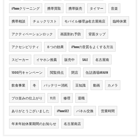
iPhoneクリーニング
携帯買取
携帯販売
タイマー
音楽
携帯相談
チェックリスト
モバイル修理.jp名古屋南店
臨時休業
アクティベーションロック
画面割れ予防
背面タップ
アクセシビリティ
８つの効果
iPhoneの音質をよくする方法
スピーカー
イヤホン推薦
販売中
SALE
名古屋南
1000円キャンペーン
閲覧得点
閉店
缶詰酒場ARAJIN
飲食事業
冬
バッテリー消耗
豆知識
動画
カメラ
プロ並みの仕上がり
11月
修理
退職
ありがとうございました
iPhoneSE2
パネル交換
営業時間
年末年始休業期間のお知らせ
名古屋南店