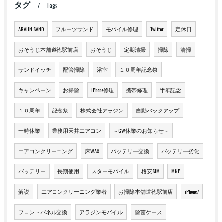
タグ
Tags
ARAJIN SAND
フルーツサンド
モバイル修理
Twitter
定休日
おそうじ本舗道徳駅前店
おそうじ
定期清掃
掃除
清掃
サンドイッチ
配管掃除
浴室
１０周年記念祭
キャンペーン
お掃除
iPhone修理
携帯修理
半年記念
１０周年
記念祭
株式会社アラジン
自動バックアップ
一時休業
業務用天井エアコン
～GW休業のお知らせ～
エアコンクリーニング
床WAX
バッテリー交換
バッテリー劣化
バッテリー
長期使用
スターモバイル
格安SIM
MNP
解説
エアコンクリーニング業者
お掃除本舗道徳駅前店
iPhone7
フロントパネル交換
アラジンモバイル
除菌ケース