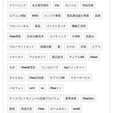
クリーニング
名古屋市南区
iPad
モバイル
時短営業
エアコン掃除
MVNO
インフラ事業
電気通信媒介事業
副業
フロントパネル
液晶
ゴーストタッチ
機械工具商
iPhone買取
完全分解洗浄
コーティング
G-PACK
洗面台
ブルーライトカット
除菌抗菌
夏
スマホ
対策
ピアス
イヤーカフ
アクセサリー
委託販売
デュアルSIM
iPhone8
七夕
iPhone修理店
リンゴループ
Appスイッチャー
タスクキル
iPhone豆知識
サブスクSIM
スターサービス
バキフォン
ios16
ios
iPhone１１
ディスプレイモジュール交換プログラム
夏季休業
iPhone7plus
膨張
高温注意
iPhone
ホームボタン
touchID