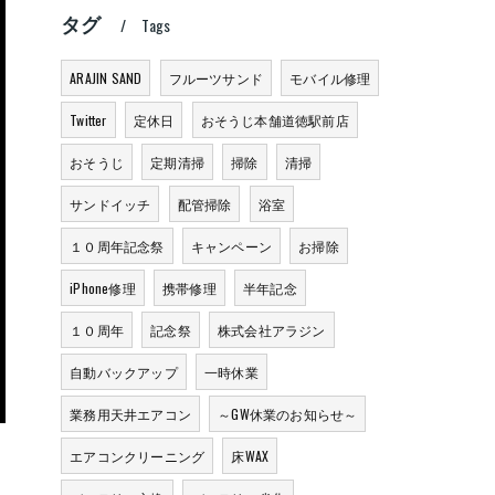
タグ
Tags
ARAJIN SAND
フルーツサンド
モバイル修理
Twitter
定休日
おそうじ本舗道徳駅前店
おそうじ
定期清掃
掃除
清掃
サンドイッチ
配管掃除
浴室
１０周年記念祭
キャンペーン
お掃除
iPhone修理
携帯修理
半年記念
１０周年
記念祭
株式会社アラジン
自動バックアップ
一時休業
業務用天井エアコン
～GW休業のお知らせ～
エアコンクリーニング
床WAX