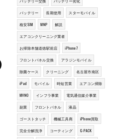
バッテリー交換
バッテリー劣化
バッテリー
長期使用
スターモバイル
格安SIM
MNP
解説
エアコンクリーニング業者
お掃除本舗道徳駅前店
iPhone7
フロントパネル交換
アラジンモバイル
除菌ケース
クリーニング
名古屋市南区
iPad
モバイル
時短営業
エアコン掃除
MVNO
インフラ事業
電気通信媒介事業
副業
フロントパネル
液晶
ゴーストタッチ
機械工具商
iPhone買取
完全分解洗浄
コーティング
G-PACK