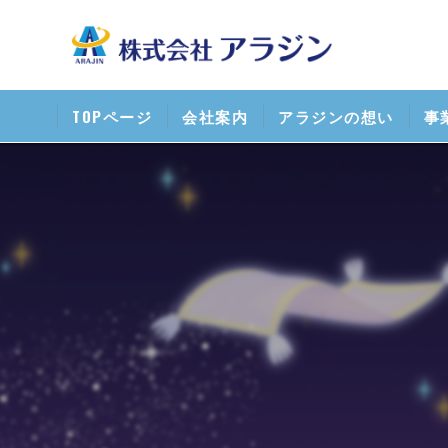
TOPページ
会社案内
アラジンの想い
事
清
携
ス