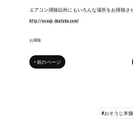
エアコン掃除以外にもいろんな場所をお掃除させて
http://osouji-doutoku.com/
お掃除
< 前のページ
#おそうじ本