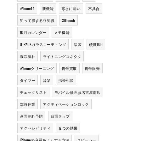
iPhone14
新機能
寒さに弱い
不具合
知って得する豆知識
3Dtouch
10月カレンダー
メモ機能
G-PACKガラスコーティング
除菌
硬度10H
液晶漏れ
ライトニングコネクタ
iPhoneクリーニング
携帯買取
携帯販売
タイマー
音楽
携帯相談
チェックリスト
モバイル修理.jp名古屋南店
臨時休業
アクティベーションロック
画面割れ予防
背面タップ
アクセシビリティ
８つの効果
iPhoneの音質をよくする方法
スピーカー