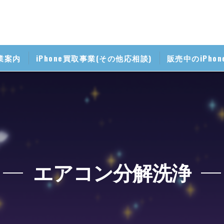
業案内
iPhone買取事業(その他応相談)
販売中のiPho
掃事業
帯修理事業
マホ無料相談室
携帯料金見直し相談室
エアコン分解洗浄
iPhone講座