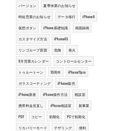
バージョン
夏季休業のお知らせ
時短営業のお知らせ
データ移行
iPhone6
仮想ボタン
iPhone基礎知識
画面録画
カスタマイズ方法
iPhone6S
リンゴループ原因
危険
発火
9月営業カレンダー
コントロールセンター
トゥルートーン
10周年
iPhone11pro
ガラスコーティング
iPhone販売
iPhone講座
iPhone操作方法
相談室
携帯料金見直し
iPhone相談室
新事業
PDF
コピー
初期化
PCで初期化
リカバリーモード
テザリング
便利