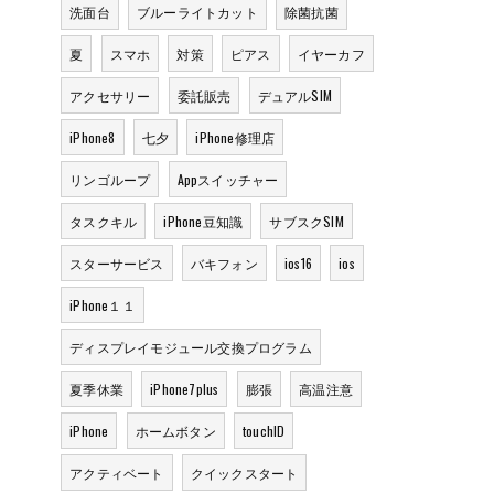
洗面台
ブルーライトカット
除菌抗菌
夏
スマホ
対策
ピアス
イヤーカフ
アクセサリー
委託販売
デュアルSIM
iPhone8
七夕
iPhone修理店
リンゴループ
Appスイッチャー
タスクキル
iPhone豆知識
サブスクSIM
スターサービス
バキフォン
ios16
ios
iPhone１１
ディスプレイモジュール交換プログラム
夏季休業
iPhone7plus
膨張
高温注意
iPhone
ホームボタン
touchID
アクティベート
クイックスタート