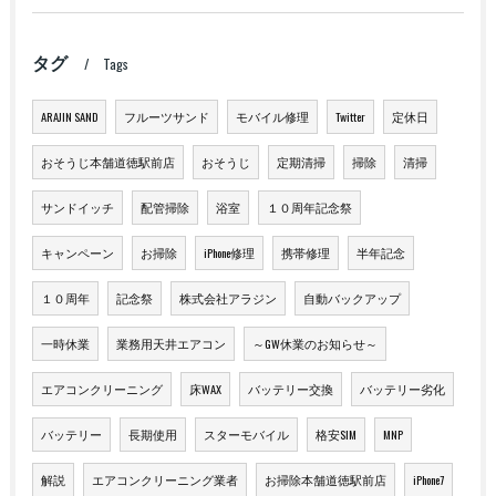
タグ
Tags
ARAJIN SAND
フルーツサンド
モバイル修理
Twitter
定休日
おそうじ本舗道徳駅前店
おそうじ
定期清掃
掃除
清掃
サンドイッチ
配管掃除
浴室
１０周年記念祭
キャンペーン
お掃除
iPhone修理
携帯修理
半年記念
１０周年
記念祭
株式会社アラジン
自動バックアップ
一時休業
業務用天井エアコン
～GW休業のお知らせ～
エアコンクリーニング
床WAX
バッテリー交換
バッテリー劣化
バッテリー
長期使用
スターモバイル
格安SIM
MNP
解説
エアコンクリーニング業者
お掃除本舗道徳駅前店
iPhone7