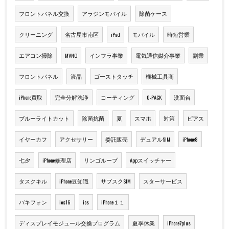
フロントパネル交換
アラジンモバイル
除菌ケース
クリーニング
名古屋市南区
iPad
モバイル
時短営業
エアコン掃除
MVNO
インフラ事業
電気通信媒介事業
副業
フロントパネル
液晶
ゴーストタッチ
機械工具商
iPhone買取
完全分解洗浄
コーティング
G-PACK
洗面台
ブルーライトカット
除菌抗菌
夏
スマホ
対策
ピアス
イヤーカフ
アクセサリー
委託販売
デュアルSIM
iPhone8
七夕
iPhone修理店
リンゴループ
Appスイッチャー
タスクキル
iPhone豆知識
サブスクSIM
スターサービス
バキフォン
ios16
ios
iPhone１１
ディスプレイモジュール交換プログラム
夏季休業
iPhone7plus