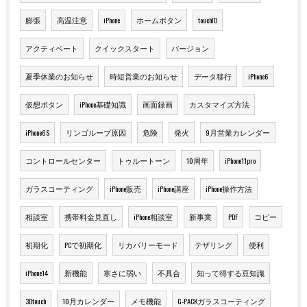
膨張
高温注意
iPhone
ホームボタン
touchID
アクティベート
クイックスタート
バージョン
夏季休業のお知らせ
時短営業のお知らせ
データ移行
iPhone6
仮想ボタン
iPhone基礎知識
画面録画
カスタマイズ方法
iPhone6S
リンゴループ原因
危険
発火
9月営業カレンダー
コントロールセンター
トゥルートーン
10周年
iPhone11pro
ガラスコーティング
iPhone販売
iPhone講座
iPhone操作方法
相談室
携帯料金見直し
iPhone相談室
新事業
PDF
コピー
初期化
PCで初期化
リカバリーモード
テザリング
便利
iPhone14
新機能
寒さに弱い
不具合
知って得する豆知識
3Dtouch
10月カレンダー
メモ機能
G-PACKガラスコーティング