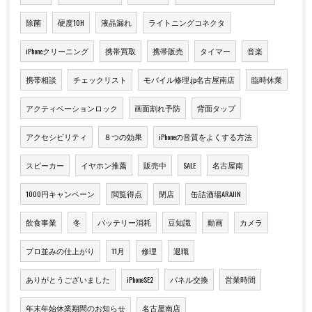
除菌
硬度10H
液晶漏れ
ライトニングコネクタ
iPhoneクリーニング
携帯買取
携帯販売
タイマー
音楽
携帯相談
チェックリスト
モバイル修理.jp名古屋南店
臨時休業
アクティベーションロック
画面割れ予防
背面タップ
アクセシビリティ
８つの効果
iPhoneの音質をよくする方法
スピーカー
イヤホン推薦
販売中
SALE
名古屋南
1000円キャンペーン
閲覧得点
閉店
缶詰酒場ARAJIN
飲食事業
冬
バッテリー消耗
豆知識
動画
カメラ
プロ並みの仕上がり
11月
修理
退職
ありがとうございました
iPhoneSE2
パネル交換
営業時間
年末年始休業期間のお知らせ
名古屋南店