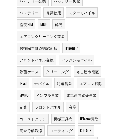
バッテリー交換
バッテリー劣化
バッテリー
長期使用
スターモバイル
格安SIM
MNP
解説
エアコンクリーニング業者
お掃除本舗道徳駅前店
iPhone7
フロントパネル交換
アラジンモバイル
除菌ケース
クリーニング
名古屋市南区
iPad
モバイル
時短営業
エアコン掃除
MVNO
インフラ事業
電気通信媒介事業
副業
フロントパネル
液晶
ゴーストタッチ
機械工具商
iPhone買取
完全分解洗浄
コーティング
G-PACK