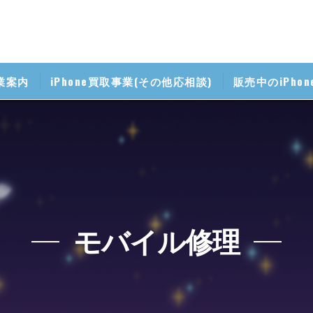
業案内
iPhone買取事業(その他応相談)
販売中のiPho
掃事業
帯修理事業
マホ無料相談室
携帯料金見直し相談室
モバイル修理
iPhone講座