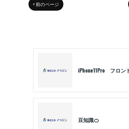
< 前のページ
豆知識🍊