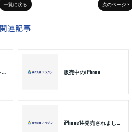
一覧に戻る
次のページ >
関連記事
iPhone11Pro フロントパネル交換
販売中のiPhone
iPhone14発売されましたね(*´▽｀*)