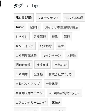
タグ
Tags
ARAJIN SAND
フルーツサンド
モバイル修理
Twitter
定休日
おそうじ本舗道徳駅前店
おそうじ
定期清掃
掃除
清掃
サンドイッチ
配管掃除
浴室
１０周年記念祭
キャンペーン
お掃除
iPhone修理
携帯修理
半年記念
１０周年
記念祭
株式会社アラジン
自動バックアップ
一時休業
業務用天井エアコン
～GW休業のお知らせ～
エアコンクリーニング
床WAX