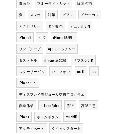
洗面台
ブルーライトカット
除菌抗菌
夏
スマホ
対策
ピアス
イヤーカフ
アクセサリー
委託販売
デュアルSIM
iPhone8
七夕
iPhone修理店
リンゴループ
Appスイッチャー
タスクキル
iPhone豆知識
サブスクSIM
スターサービス
バキフォン
ios16
ios
iPhone１１
ディスプレイモジュール交換プログラム
夏季休業
iPhone7plus
膨張
高温注意
iPhone
ホームボタン
touchID
アクティベート
クイックスタート