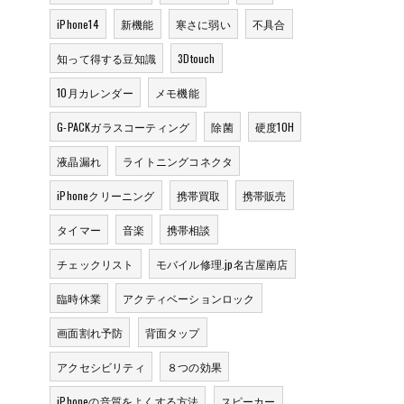
iPhone14
新機能
寒さに弱い
不具合
知って得する豆知識
3Dtouch
10月カレンダー
メモ機能
G-PACKガラスコーティング
除菌
硬度10H
液晶漏れ
ライトニングコネクタ
iPhoneクリーニング
携帯買取
携帯販売
タイマー
音楽
携帯相談
チェックリスト
モバイル修理.jp名古屋南店
臨時休業
アクティベーションロック
画面割れ予防
背面タップ
アクセシビリティ
８つの効果
iPhoneの音質をよくする方法
スピーカー