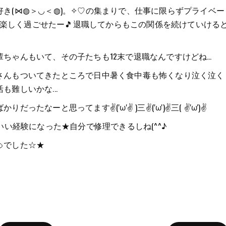
き(⋈◍＞◡＜◍)。✧♡の集まりで、仕事に限らずプライベー
当に楽しく過ごせたー🎵退職してからもこの関係を続けていける
ちゃんもいて、その子たちも12末で退職なんですけどね…
さんもついてきたところで日中暑く食中毒も怖くなり泣く泣く
難しいかな...
なーと思ってます✌('ω'✌ )三✌('ω')✌三( ✌'ω')✌
てもいい経験になった★自分で修理できるしね(^^♪
でした☆★