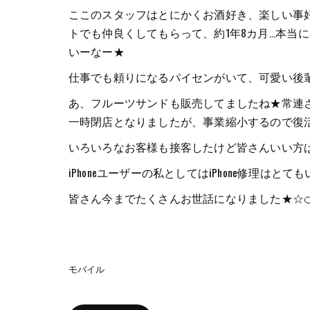
ここのスタッフはとにかくお酒好き、楽しい事好
トでも仲良くしてもらって、約1年8カ月...本
いーなー★
仕事でも頼りになるパイセンがいて、可愛い後輩
あ、フルーツサンドも販売してましたね★常連
一時閉店となりましたが、事業縮小するので復活も
いろいろなお客様も接客したけど皆さんいい方ばかりだった
iPhoneユーザーの私としてはiPhone修理はと
皆さん今までたくさんお世話になりました★☆
モバイル