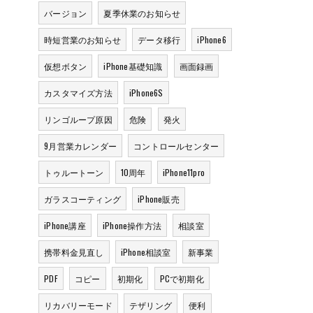
バージョン
夏季休業のお知らせ
時短営業のお知らせ
データ移行
iPhone6
仮想ボタン
iPhone基礎知識
画面録画
カスタマイズ方法
iPhone6S
リンゴループ原因
危険
発火
9月営業カレンダー
コントロールセンター
トゥルートーン
10周年
iPhone11pro
ガラスコーティング
iPhone販売
iPhone講座
iPhone操作方法
相談室
携帯料金見直し
iPhone相談室
新事業
PDF
コピー
初期化
PCで初期化
リカバリーモード
テザリング
便利