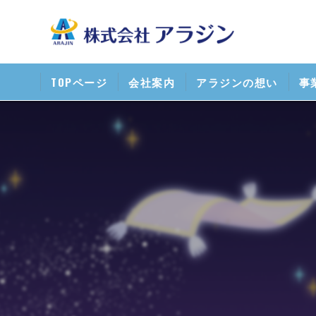
TOPページ
会社案内
アラジンの想い
事
清
携
ス