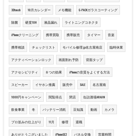
3Dtouch
10月カレンダー
メモ機能
G-PACKガラスコーティング
除菌
硬度10H
液晶漏れ
ライトニングコネクタ
iPhoneクリーニング
携帯買取
携帯販売
タイマー
音楽
携帯相談
チェックリスト
モバイル修理.jp名古屋南店
臨時休業
アクティベーションロック
画面割れ予防
背面タップ
アクセシビリティ
８つの効果
iPhoneの音質をよくする方法
スピーカー
イヤホン推薦
販売中
SALE
名古屋南
1000円キャンペーン
閲覧得点
閉店
缶詰酒場ARAJIN
飲食事業
冬
バッテリー消耗
豆知識
動画
カメラ
プロ並みの仕上がり
11月
修理
退職
ありがとうございました
iPhoneSE2
パネル交換
営業時間