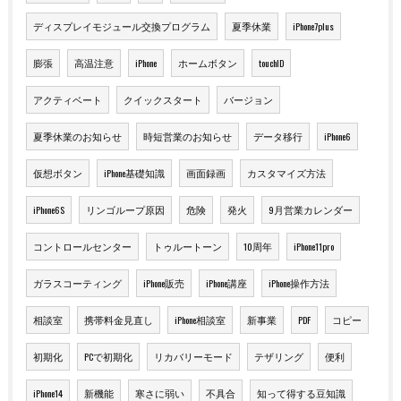
ディスプレイモジュール交換プログラム
夏季休業
iPhone7plus
膨張
高温注意
iPhone
ホームボタン
touchID
アクティベート
クイックスタート
バージョン
夏季休業のお知らせ
時短営業のお知らせ
データ移行
iPhone6
仮想ボタン
iPhone基礎知識
画面録画
カスタマイズ方法
iPhone6S
リンゴループ原因
危険
発火
9月営業カレンダー
コントロールセンター
トゥルートーン
10周年
iPhone11pro
ガラスコーティング
iPhone販売
iPhone講座
iPhone操作方法
相談室
携帯料金見直し
iPhone相談室
新事業
PDF
コピー
初期化
PCで初期化
リカバリーモード
テザリング
便利
iPhone14
新機能
寒さに弱い
不具合
知って得する豆知識