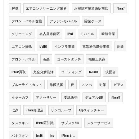
解説
エアコンクリーニング業者
お掃除本舗道徳駅前店
iPhone7
フロントパネル交換
アラジンモバイル
除菌ケース
クリーニング
名古屋市南区
iPad
モバイル
時短営業
エアコン掃除
MVNO
インフラ事業
電気通信媒介事業
副業
フロントパネル
液晶
ゴーストタッチ
機械工具商
iPhone買取
完全分解洗浄
コーティング
G-PACK
洗面台
ブルーライトカット
除菌抗菌
夏
スマホ
対策
ピアス
イヤーカフ
アクセサリー
委託販売
デュアルSIM
iPhone8
七夕
iPhone修理店
リンゴループ
Appスイッチャー
タスクキル
iPhone豆知識
サブスクSIM
スターサービス
バキフォン
ios16
ios
iPhone１１