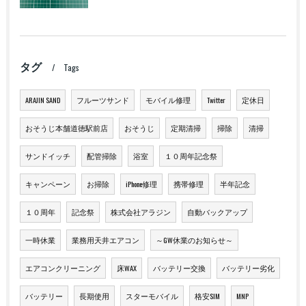
タグ
Tags
ARAJIN SAND
フルーツサンド
モバイル修理
Twitter
定休日
おそうじ本舗道徳駅前店
おそうじ
定期清掃
掃除
清掃
サンドイッチ
配管掃除
浴室
１０周年記念祭
キャンペーン
お掃除
iPhone修理
携帯修理
半年記念
１０周年
記念祭
株式会社アラジン
自動バックアップ
一時休業
業務用天井エアコン
～GW休業のお知らせ～
エアコンクリーニング
床WAX
バッテリー交換
バッテリー劣化
バッテリー
長期使用
スターモバイル
格安SIM
MNP