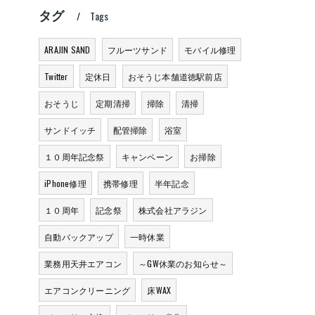
タグ
Tags
ARAJIN SAND
フルーツサンド
モバイル修理
Twitter
定休日
おそうじ本舗道徳駅前店
おそうじ
定期清掃
掃除
清掃
サンドイッチ
配管掃除
浴室
１０周年記念祭
キャンペーン
お掃除
iPhone修理
携帯修理
半年記念
１０周年
記念祭
株式会社アラジン
自動バックアップ
一時休業
業務用天井エアコン
～GW休業のお知らせ～
エアコンクリーニング
床WAX