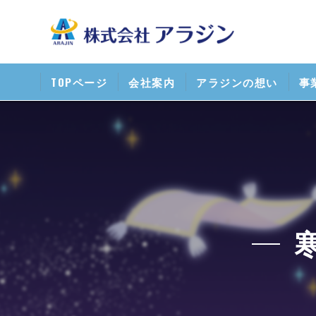
TOPページ
会社案内
アラジンの想い
事
清
携
ス