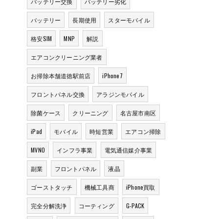
バッテリー交換
バッテリー劣化
バッテリー
長期使用
スターモバイル
格安SIM
MNP
解説
エアコンクリーニング業者
お掃除本舗道徳駅前店
iPhone7
フロントパネル交換
アラジンモバイル
除菌ケース
クリーニング
名古屋市南区
iPad
モバイル
時短営業
エアコン掃除
MVNO
インフラ事業
電気通信媒介事業
副業
フロントパネル
液晶
ゴーストタッチ
機械工具商
iPhone買取
完全分解洗浄
コーティング
G-PACK