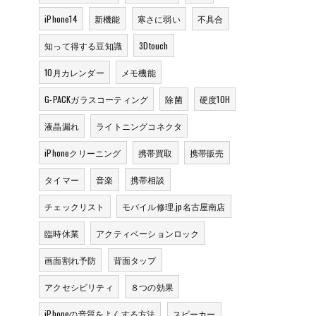
iPhone14
新機能
寒さに弱い
不具合
知って得する豆知識
3Dtouch
10月カレンダー
メモ機能
G-PACKガラスコーティング
除菌
硬度10H
液晶漏れ
ライトニングコネクタ
iPhoneクリーニング
携帯買取
携帯販売
タイマー
音楽
携帯相談
チェックリスト
モバイル修理.jp名古屋南店
臨時休業
アクティベーションロック
画面割れ予防
背面タップ
アクセシビリティ
８つの効果
iPhoneの音質をよくする方法
スピーカー