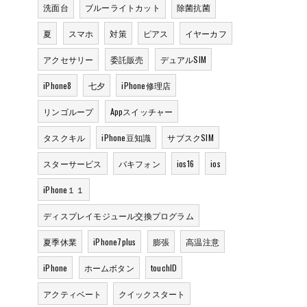
洗面台
ブルーライトカット
除菌抗菌
夏
スマホ
対策
ピアス
イヤーカフ
アクセサリー
委託販売
デュアルSIM
iPhone8
七夕
iPhone修理店
リンゴループ
Appスイッチャー
タスクキル
iPhone豆知識
サブスクSIM
スターサービス
バキフォン
ios16
ios
iPhone１１
ディスプレイモジュール交換プログラム
夏季休業
iPhone7plus
膨張
高温注意
iPhone
ホームボタン
touchID
アクティベート
クイックスタート