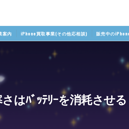
業案内
iPhone買取事業(その他応相談)
販売中のiPho
掃事業
帯修理事業
マホ無料相談室
携帯料金見直し相談室
寒さはﾊﾞｯﾃﾘｰを消耗させる
iPhone講座