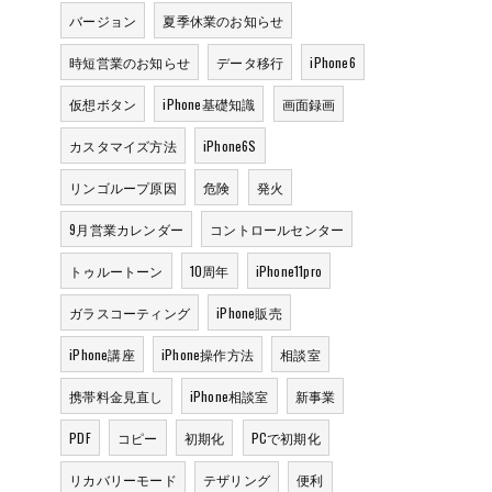
バージョン
夏季休業のお知らせ
時短営業のお知らせ
データ移行
iPhone6
仮想ボタン
iPhone基礎知識
画面録画
カスタマイズ方法
iPhone6S
リンゴループ原因
危険
発火
9月営業カレンダー
コントロールセンター
トゥルートーン
10周年
iPhone11pro
ガラスコーティング
iPhone販売
iPhone講座
iPhone操作方法
相談室
携帯料金見直し
iPhone相談室
新事業
PDF
コピー
初期化
PCで初期化
リカバリーモード
テザリング
便利