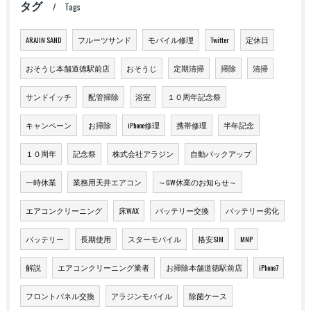
タグ
Tags
ARAJIN SAND
フルーツサンド
モバイル修理
Twitter
定休日
おそうじ本舗道徳駅前店
おそうじ
定期清掃
掃除
清掃
サンドイッチ
配管掃除
浴室
１０周年記念祭
キャンペーン
お掃除
iPhone修理
携帯修理
半年記念
１０周年
記念祭
株式会社アラジン
自動バックアップ
一時休業
業務用天井エアコン
～GW休業のお知らせ～
エアコンクリーニング
床WAX
バッテリー交換
バッテリー劣化
バッテリー
長期使用
スターモバイル
格安SIM
MNP
解説
エアコンクリーニング業者
お掃除本舗道徳駅前店
iPhone7
フロントパネル交換
アラジンモバイル
除菌ケース