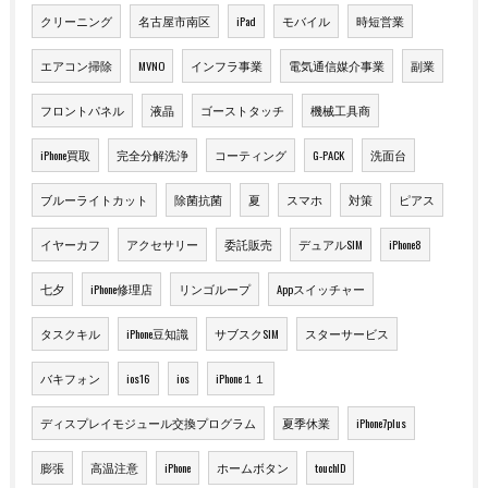
クリーニング
名古屋市南区
iPad
モバイル
時短営業
エアコン掃除
MVNO
インフラ事業
電気通信媒介事業
副業
フロントパネル
液晶
ゴーストタッチ
機械工具商
iPhone買取
完全分解洗浄
コーティング
G-PACK
洗面台
ブルーライトカット
除菌抗菌
夏
スマホ
対策
ピアス
イヤーカフ
アクセサリー
委託販売
デュアルSIM
iPhone8
七夕
iPhone修理店
リンゴループ
Appスイッチャー
タスクキル
iPhone豆知識
サブスクSIM
スターサービス
バキフォン
ios16
ios
iPhone１１
ディスプレイモジュール交換プログラム
夏季休業
iPhone7plus
膨張
高温注意
iPhone
ホームボタン
touchID