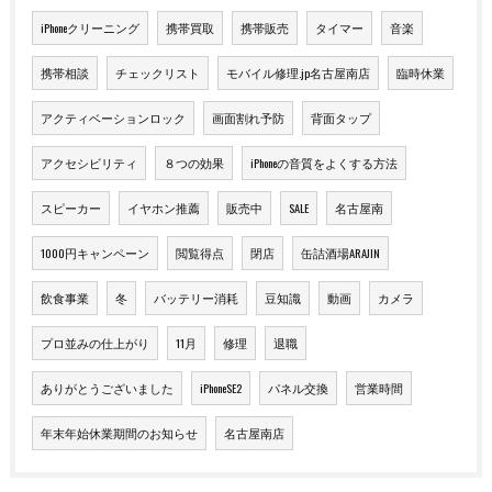
iPhoneクリーニング
携帯買取
携帯販売
タイマー
音楽
携帯相談
チェックリスト
モバイル修理.jp名古屋南店
臨時休業
アクティベーションロック
画面割れ予防
背面タップ
アクセシビリティ
８つの効果
iPhoneの音質をよくする方法
スピーカー
イヤホン推薦
販売中
SALE
名古屋南
1000円キャンペーン
閲覧得点
閉店
缶詰酒場ARAJIN
飲食事業
冬
バッテリー消耗
豆知識
動画
カメラ
プロ並みの仕上がり
11月
修理
退職
ありがとうございました
iPhoneSE2
パネル交換
営業時間
年末年始休業期間のお知らせ
名古屋南店