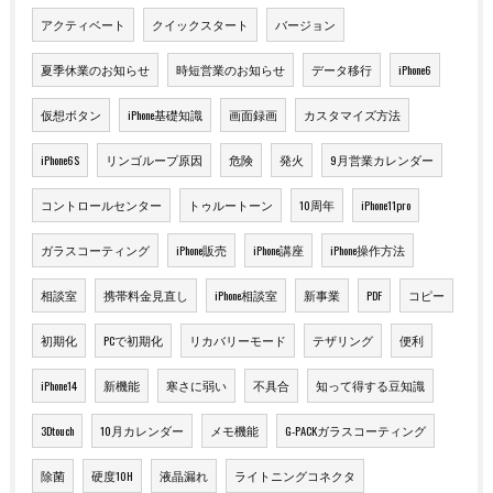
アクティベート
クイックスタート
バージョン
夏季休業のお知らせ
時短営業のお知らせ
データ移行
iPhone6
仮想ボタン
iPhone基礎知識
画面録画
カスタマイズ方法
iPhone6S
リンゴループ原因
危険
発火
9月営業カレンダー
コントロールセンター
トゥルートーン
10周年
iPhone11pro
ガラスコーティング
iPhone販売
iPhone講座
iPhone操作方法
相談室
携帯料金見直し
iPhone相談室
新事業
PDF
コピー
初期化
PCで初期化
リカバリーモード
テザリング
便利
iPhone14
新機能
寒さに弱い
不具合
知って得する豆知識
3Dtouch
10月カレンダー
メモ機能
G-PACKガラスコーティング
除菌
硬度10H
液晶漏れ
ライトニングコネクタ