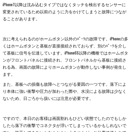
iPhone7以降は沈み込むタイプではなくタッチを検出するセンサーに
変更されているため以前のように力をかけてしまうと故障につなが
ることがあります。
次に考えられるのがホームボタン以外のﾊﾟｰﾂの故障です。iPhoneの多
くはホームボタンと基板が直接接続されておらず、別のﾊﾟｰﾂを介し
て基板に信号を伝達しています。iPhone6S以降の機種ではホームボタ
ンがフロントパネルに接続され、フロントパネルから基板に接続さ
れる為、画面の故障によりホームボタンが動作しない事例が発生し
ます。
また、基板への損傷も故障へとつながる要因の一つです。落下によ
り本体に強い衝撃や圧力が加わった際や、水没による故障は少なく
ないため、日ごろから扱いには注意が必要です。
ですので、本日のお客様は画面割れもひどい状態でしたのでもしか
したら落下の衝撃でコネクタが浮いてしまっているかもしれないで