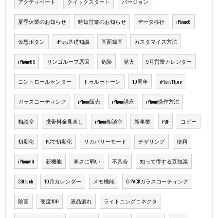
アクティベート
クイックスタート
バージョン
夏季休業のお知らせ
時短営業のお知らせ
データ移行
iPhone6
仮想ボタン
iPhone基礎知識
画面録画
カスタマイズ方法
iPhone6S
リンゴループ原因
危険
発火
9月営業カレンダー
コントロールセンター
トゥルートーン
10周年
iPhone11pro
ガラスコーティング
iPhone販売
iPhone講座
iPhone操作方法
相談室
携帯料金見直し
iPhone相談室
新事業
PDF
コピー
初期化
PCで初期化
リカバリーモード
テザリング
便利
iPhone14
新機能
寒さに弱い
不具合
知って得する豆知識
3Dtouch
10月カレンダー
メモ機能
G-PACKガラスコーティング
除菌
硬度10H
液晶漏れ
ライトニングコネクタ