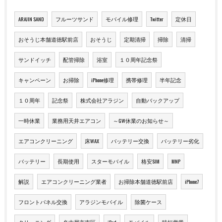
ARAJIN SAND
フルーツサンド
モバイル修理
Twitter
定休日
おそうじ本舗道徳駅前店
おそうじ
定期清掃
掃除
清掃
サンドイッチ
配管掃除
浴室
１０周年記念祭
キャンペーン
お掃除
iPhone修理
携帯修理
半年記念
１０周年
記念祭
株式会社アラジン
自動バックアップ
一時休業
業務用天井エアコン
～GW休業のお知らせ～
エアコンクリーニング
床WAX
バッテリー交換
バッテリー劣化
バッテリー
長期使用
スターモバイル
格安SIM
MNP
解説
エアコンクリーニング業者
お掃除本舗道徳駅前店
iPhone7
フロントパネル交換
アラジンモバイル
除菌ケース