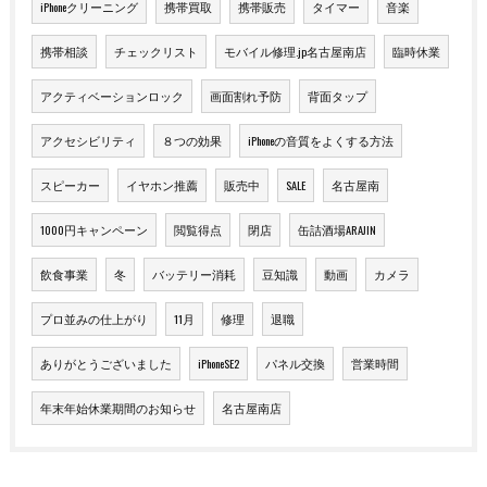
iPhoneクリーニング
携帯買取
携帯販売
タイマー
音楽
携帯相談
チェックリスト
モバイル修理.jp名古屋南店
臨時休業
アクティベーションロック
画面割れ予防
背面タップ
アクセシビリティ
８つの効果
iPhoneの音質をよくする方法
スピーカー
イヤホン推薦
販売中
SALE
名古屋南
1000円キャンペーン
閲覧得点
閉店
缶詰酒場ARAJIN
飲食事業
冬
バッテリー消耗
豆知識
動画
カメラ
プロ並みの仕上がり
11月
修理
退職
ありがとうございました
iPhoneSE2
パネル交換
営業時間
年末年始休業期間のお知らせ
名古屋南店