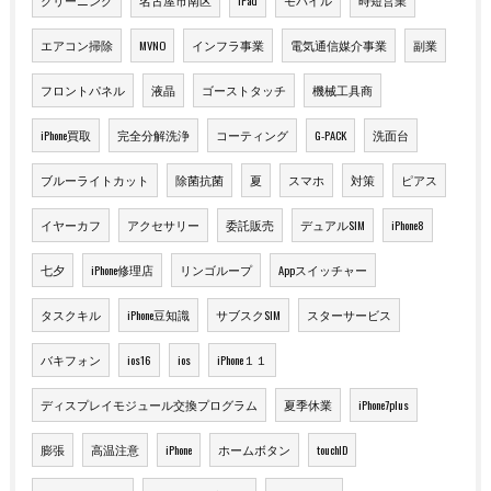
クリーニング
名古屋市南区
iPad
モバイル
時短営業
エアコン掃除
MVNO
インフラ事業
電気通信媒介事業
副業
フロントパネル
液晶
ゴーストタッチ
機械工具商
iPhone買取
完全分解洗浄
コーティング
G-PACK
洗面台
ブルーライトカット
除菌抗菌
夏
スマホ
対策
ピアス
イヤーカフ
アクセサリー
委託販売
デュアルSIM
iPhone8
七夕
iPhone修理店
リンゴループ
Appスイッチャー
タスクキル
iPhone豆知識
サブスクSIM
スターサービス
バキフォン
ios16
ios
iPhone１１
ディスプレイモジュール交換プログラム
夏季休業
iPhone7plus
膨張
高温注意
iPhone
ホームボタン
touchID