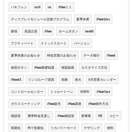
バキフォン
ios16
ios
iPhone１１
ディスプレイモジュール交換プログラム
夏季休業
iPhone7plus
膨張
高温注意
iPhone
ホームボタン
touchID
アクティベート
クイックスタート
バージョン
夏季休業のお知らせ
時短営業のお知らせ
データ移行
iPhone6
仮想ボタン
iPhone基礎知識
画面録画
カスタマイズ方法
iPhone6S
リンゴループ原因
危険
発火
9月営業カレンダー
コントロールセンター
トゥルートーン
10周年
iPhone11pro
ガラスコーティング
iPhone販売
iPhone講座
iPhone操作方法
相談室
携帯料金見直し
iPhone相談室
新事業
PDF
コピー
初期化
PCで初期化
リカバリーモード
テザリング
便利