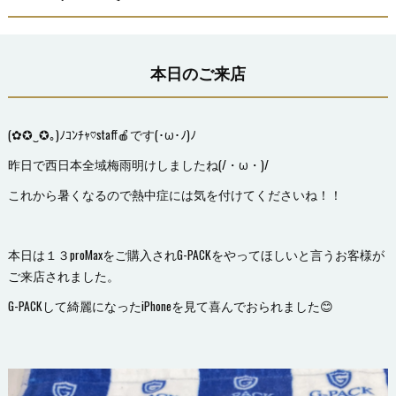
本日のご来店
(✿✪‿✪｡)ﾉｺﾝﾁｬ♡staff🍎です(･ω･ﾉ)ﾉ
昨日で西日本全域梅雨明けしましたね(/・ω・)/
これから暑くなるので熱中症には気を付けてくださいね！！
本日は１３proMaxをご購入されG-PACKをやってほしいと言うお客様が
ご来店されました。
G-PACKして綺麗になったiPhoneを見て喜んでおられました😊