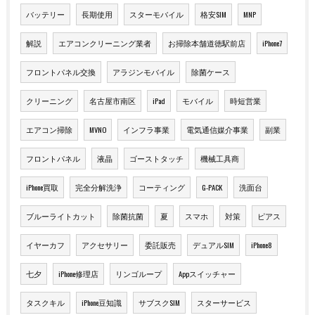
バッテリー
長期使用
スターモバイル
格安SIM
MNP
解説
エアコンクリーニング業者
お掃除本舗道徳駅前店
iPhone7
フロントパネル交換
アラジンモバイル
除菌ケース
クリーニング
名古屋市南区
iPad
モバイル
時短営業
エアコン掃除
MVNO
インフラ事業
電気通信媒介事業
副業
フロントパネル
液晶
ゴーストタッチ
機械工具商
iPhone買取
完全分解洗浄
コーティング
G-PACK
洗面台
ブルーライトカット
除菌抗菌
夏
スマホ
対策
ピアス
イヤーカフ
アクセサリー
委託販売
デュアルSIM
iPhone8
七夕
iPhone修理店
リンゴループ
Appスイッチャー
タスクキル
iPhone豆知識
サブスクSIM
スターサービス