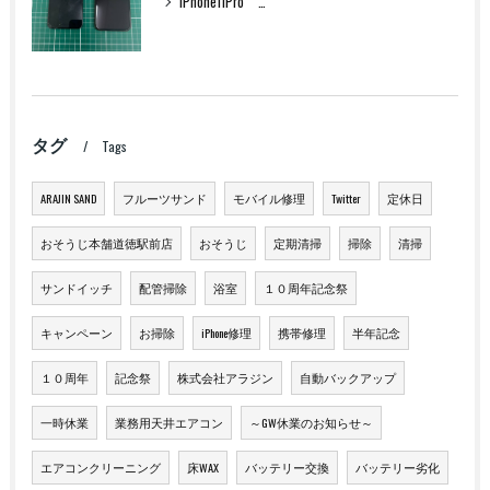
iPhone11Pro フロントパネル交換
タグ
Tags
ARAJIN SAND
フルーツサンド
モバイル修理
Twitter
定休日
おそうじ本舗道徳駅前店
おそうじ
定期清掃
掃除
清掃
サンドイッチ
配管掃除
浴室
１０周年記念祭
キャンペーン
お掃除
iPhone修理
携帯修理
半年記念
１０周年
記念祭
株式会社アラジン
自動バックアップ
一時休業
業務用天井エアコン
～GW休業のお知らせ～
エアコンクリーニング
床WAX
バッテリー交換
バッテリー劣化