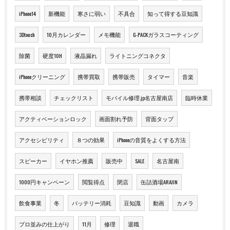
iPhone14
新機能
寒さに弱い
不具合
知って得する豆知識
3Dtouch
10月カレンダー
メモ機能
G-PACKガラスコーティング
除菌
硬度10H
液晶漏れ
ライトニングコネクタ
iPhoneクリーニング
携帯買取
携帯販売
タイマー
音楽
携帯相談
チェックリスト
モバイル修理.jp名古屋南店
臨時休業
アクティベーションロック
画面割れ予防
背面タップ
アクセシビリティ
８つの効果
iPhoneの音質をよくする方法
スピーカー
イヤホン推薦
販売中
SALE
名古屋南
1000円キャンペーン
閲覧得点
閉店
缶詰酒場ARAJIN
飲食事業
冬
バッテリー消耗
豆知識
動画
カメラ
プロ並みの仕上がり
11月
修理
退職