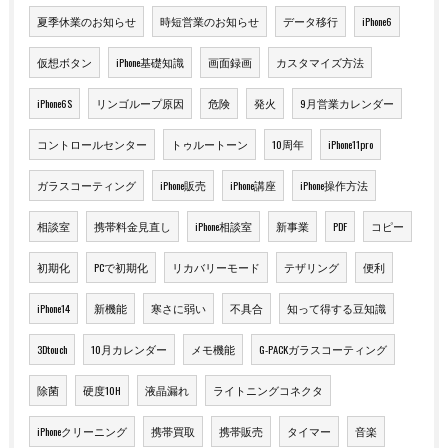
夏季休業のお知らせ
時短営業のお知らせ
データ移行
iPhone6
仮想ボタン
iPhone基礎知識
画面録画
カスタマイズ方法
iPhone6S
リンゴループ原因
危険
発火
9月営業カレンダー
コントロールセンター
トゥルートーン
10周年
iPhone11pro
ガラスコーティング
iPhone販売
iPhone講座
iPhone操作方法
相談室
携帯料金見直し
iPhone相談室
新事業
PDF
コピー
初期化
PCで初期化
リカバリーモード
テザリング
便利
iPhone14
新機能
寒さに弱い
不具合
知って得する豆知識
3Dtouch
10月カレンダー
メモ機能
G-PACKガラスコーティング
除菌
硬度10H
液晶漏れ
ライトニングコネクタ
iPhoneクリーニング
携帯買取
携帯販売
タイマー
音楽