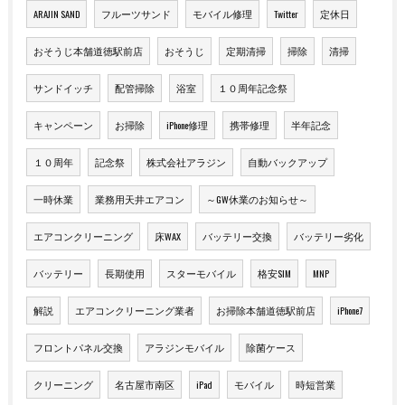
ARAJIN SAND
フルーツサンド
モバイル修理
Twitter
定休日
おそうじ本舗道徳駅前店
おそうじ
定期清掃
掃除
清掃
サンドイッチ
配管掃除
浴室
１０周年記念祭
キャンペーン
お掃除
iPhone修理
携帯修理
半年記念
１０周年
記念祭
株式会社アラジン
自動バックアップ
一時休業
業務用天井エアコン
～GW休業のお知らせ～
エアコンクリーニング
床WAX
バッテリー交換
バッテリー劣化
バッテリー
長期使用
スターモバイル
格安SIM
MNP
解説
エアコンクリーニング業者
お掃除本舗道徳駅前店
iPhone7
フロントパネル交換
アラジンモバイル
除菌ケース
クリーニング
名古屋市南区
iPad
モバイル
時短営業