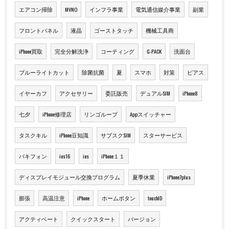
エアコン掃除
MVNO
インフラ事業
電気通信媒介事業
副業
フロントパネル
液晶
ゴーストタッチ
機械工具商
iPhone買取
完全分解洗浄
コーティング
G-PACK
洗面台
ブルーライトカット
除菌抗菌
夏
スマホ
対策
ピアス
イヤーカフ
アクセサリー
委託販売
デュアルSIM
iPhone8
七夕
iPhone修理店
リンゴループ
Appスイッチャー
タスクキル
iPhone豆知識
サブスクSIM
スターサービス
バキフォン
ios16
ios
iPhone１１
ディスプレイモジュール交換プログラム
夏季休業
iPhone7plus
膨張
高温注意
iPhone
ホームボタン
touchID
アクティベート
クイックスタート
バージョン