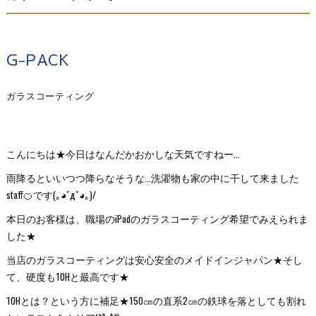
G-PACK
ガラスコーティング
こんにちは★今日はなんだかおかしな天気ですねー...
雨降るといいつつ降らなそうな...洗濯物も家の中に干して来ました
staff🍊です(｡◕ˇдˇ​◕｡)/
本日のお客様は、職場のiPadのガラスコーティング希望でみえられま
した★
当店のガラスコーティングは安心安全のメイドインジャパン★そし
て、硬度も10Hと最高です★
10Hとは？という方に補足★150㎝の直系2㎝の鉄球を落としても割れ