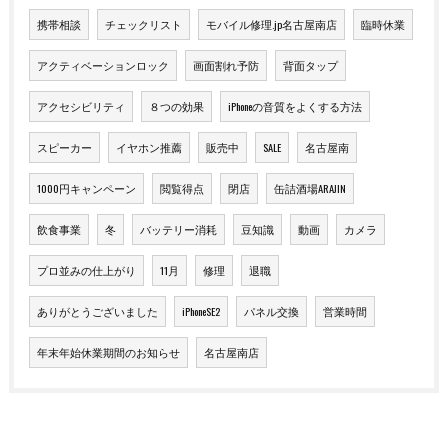
携帯相談
チェックリスト
モバイル修理.jp名古屋南店
臨時休業
アクティベーションロック
画面割れ予防
背面タップ
アクセシビリティ
８つの効果
iPhoneの音質をよくする方法
スピーカー
イヤホン推薦
販売中
SALE
名古屋南
1000円キャンペーン
閲覧得点
閉店
缶詰酒場ARAJIN
飲食事業
冬
バッテリー消耗
豆知識
動画
カメラ
プロ並みの仕上がり
11月
修理
退職
ありがとうございました
iPhoneSE2
パネル交換
営業時間
年末年始休業期間のお知らせ
名古屋南店