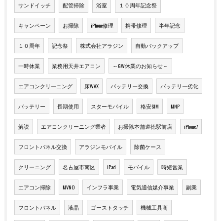
サンドイッチ
配管掃除
浴室
１０周年記念祭
キャンペーン
お掃除
iPhone修理
携帯修理
半年記念
１０周年
記念祭
株式会社アラジン
自動バックアップ
一時休業
業務用天井エアコン
～GW休業のお知らせ～
エアコンクリーニング
床WAX
バッテリー交換
バッテリー劣化
バッテリー
長期使用
スターモバイル
格安SIM
MNP
解説
エアコンクリーニング業者
お掃除本舗道徳駅前店
iPhone7
フロントパネル交換
アラジンモバイル
除菌ケース
クリーニング
名古屋市南区
iPad
モバイル
時短営業
エアコン掃除
MVNO
インフラ事業
電気通信媒介事業
副業
フロントパネル
液晶
ゴーストタッチ
機械工具商