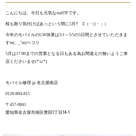
こんにちは、今日も元気なstaff🍑です。
桜も散り気付けばあっという間に5月‼ Σ（・□・；）
今年のモバイルのGW休業は5/1～5/5の5日間とさせていただきま
すm(_ _"m)ペコリ
5月は17:00までの営業となる日もある為お間違えの無いようご来
店くださいませ(*'ω'*)
モバイル修理.jp 名古屋南店
0120-804-815
〒457-0841
田1丁目14-1
愛知県名古屋市南区豊