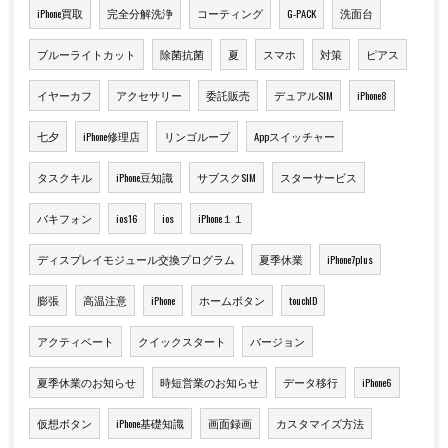
iPhone買取
完全分解洗浄
コーティング
G-PACK
洗面台
ブルーライトカット
除菌抗菌
夏
スマホ
対策
ピアス
イヤーカフ
アクセサリー
委託販売
デュアルSIM
iPhone8
七夕
iPhone修理店
リンゴループ
Appスイッチャー
タスクキル
iPhone豆知識
サブスクSIM
スターサービス
バキフォン
ios16
ios
iPhone１１
ディスプレイモジュール交換プログラム
夏季休業
iPhone7plus
膨張
高温注意
iPhone
ホームボタン
touchID
アクティベート
クイックスタート
バージョン
夏季休業のお知らせ
時短営業のお知らせ
データ移行
iPhone6
仮想ボタン
iPhone基礎知識
画面録画
カスタマイズ方法