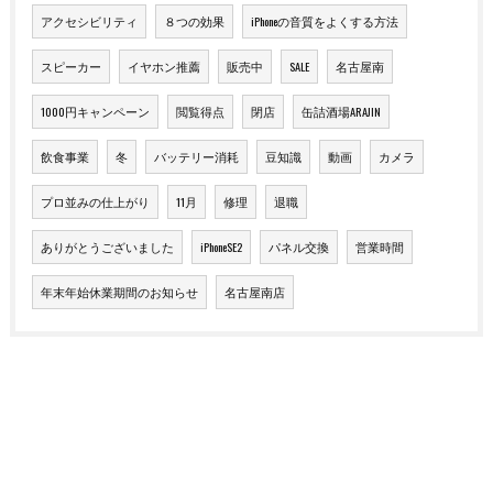
アクセシビリティ
８つの効果
iPhoneの音質をよくする方法
スピーカー
イヤホン推薦
販売中
SALE
名古屋南
1000円キャンペーン
閲覧得点
閉店
缶詰酒場ARAJIN
飲食事業
冬
バッテリー消耗
豆知識
動画
カメラ
プロ並みの仕上がり
11月
修理
退職
ありがとうございました
iPhoneSE2
パネル交換
営業時間
年末年始休業期間のお知らせ
名古屋南店