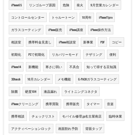
iPhone6S
リンゴループ原因
危険
発火
9月営業カレンダー
コントロールセンター
トゥルートーン
10周年
iPhone11pro
ガラスコーティング
iPhone販売
iPhone講座
iPhone操作方法
相談室
携帯料金見直し
iPhone相談室
新事業
PDF
コピー
初期化
PCで初期化
リカバリーモード
テザリング
便利
iPhone14
新機能
寒さに弱い
不具合
知って得する豆知識
3Dtouch
10月カレンダー
メモ機能
G-PACKガラスコーティング
除菌
硬度10H
液晶漏れ
ライトニングコネクタ
iPhoneクリーニング
携帯買取
携帯販売
タイマー
音楽
携帯相談
チェックリスト
モバイル修理.jp名古屋南店
臨時休業
アクティベーションロック
画面割れ予防
背面タップ