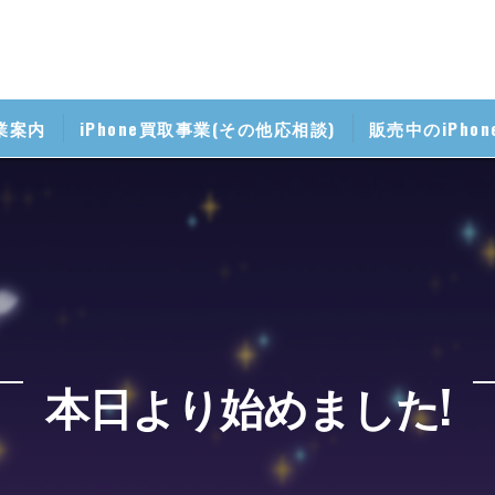
業案内
iPhone買取事業(その他応相談)
販売中のiPho
掃事業
帯修理事業
マホ無料相談室
携帯料金見直し相談室
本日より始めました!
iPhone講座