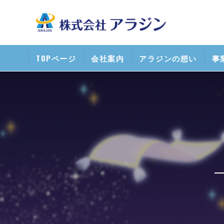
TOPページ
会社案内
アラジンの想い
事
清
携
ス